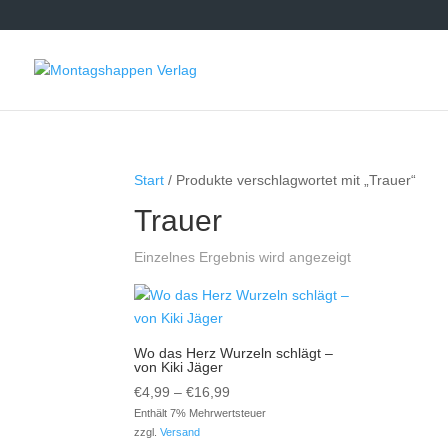
Start
/ Produkte verschlagwortet mit „Trauer“
Trauer
Einzelnes Ergebnis wird angezeigt
Wo das Herz Wurzeln schlägt –
von Kiki Jäger
Preisspanne:
€
4,99
–
€
16,99
€4,99
Enthält 7% Mehrwertsteuer
zzgl.
Versand
bis