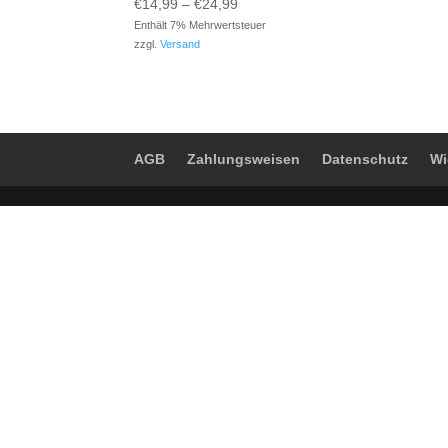
Preisspanne:
€
14,99
–
€
24,99
€14,99
Enthält 7% Mehrwertsteuer
zzgl.
Versand
bis
€24,99
AGB
Zahlungsweisen
Datenschutz
Wi