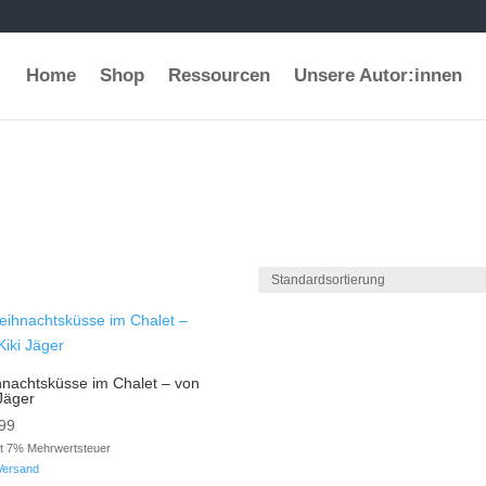
Home
Shop
Ressourcen
Unsere Autor:innen
nachtsküsse im Chalet – von
 Jäger
99
lt 7% Mehrwertsteuer
Versand