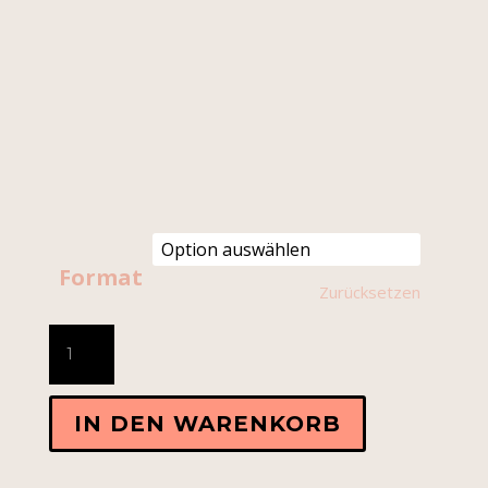
Format
Zurücksetzen
Keine
Kompromisse
–
von
IN DEN WARENKORB
Nicole
Wehn