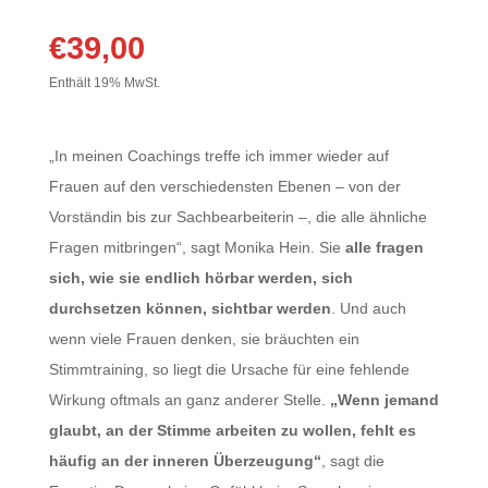
Speak
Up
€
39,00
and
Shine
Enthält 19% MwSt.
mit
Monika
„In meinen Coachings treffe ich immer wieder auf
Hein
Frauen auf den verschiedensten Ebenen – von der
[Digital]
Vorständin bis zur Sachbearbeiterin –, die alle ähnliche
Menge
Fragen mitbringen“, sagt Monika Hein. Sie
alle fragen
sich, wie sie endlich hörbar werden, sich
durchsetzen können, sichtbar werden
. Und auch
wenn viele Frauen denken, sie bräuchten ein
Stimmtraining, so liegt die Ursache für eine fehlende
Wirkung oftmals an ganz anderer Stelle.
„Wenn jemand
glaubt, an der Stimme arbeiten zu wollen, fehlt es
häufig an der inneren Überzeugung“
, sagt die